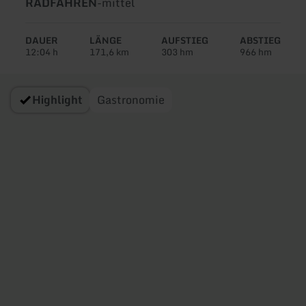
Art
Schwierigkeit:
RADFAHREN
-
mittel
der
Tour:
DAUER
LÄNGE
AUFSTIEG
ABSTIEG
12:04 h
171,6 km
303 hm
966 hm
Highlight
Gastronomie