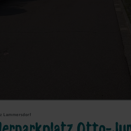
tz Lammersdorf
erparkplatz Otto-Ju