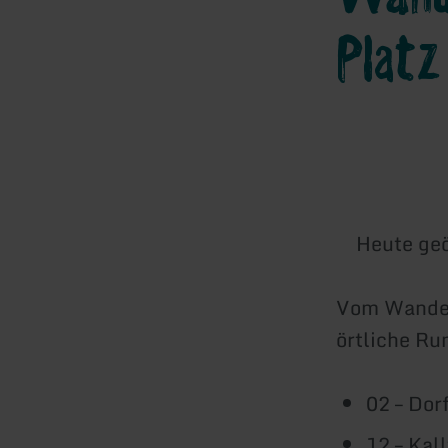
Plat
Heute geö
Vom Wanderp
örtliche R
02 – Do
12 – Kal