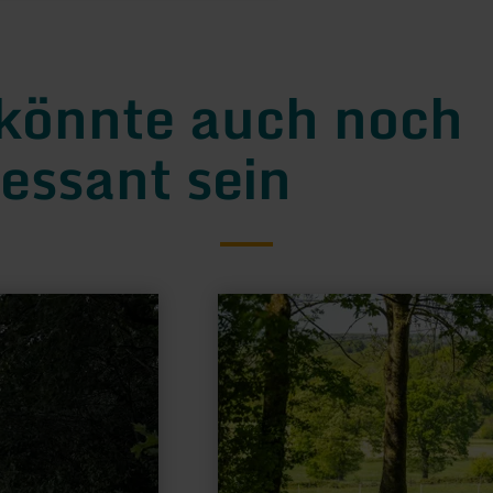
könnte auch noch
ressant sein
mehr
erfahren
zu:
Geplante
Rückhaltebecken
–
Vorsorge
mit
Weitblick