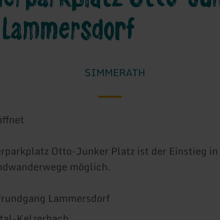
z Lammersdorf
SIMMERATH
ffnet
arkplatz Otto-Junker Platz ist der Einstieg in
undwanderwege möglich.
rfrundgang Lammersdorf
ltal-Kelzerbach