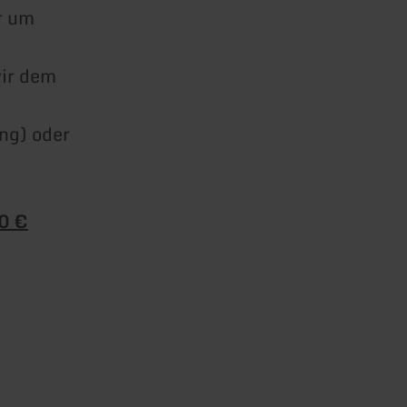
r um
wir dem
ng) oder
00 €