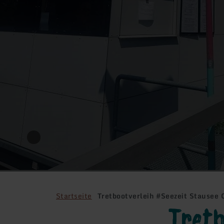
Startseite
Tretbootverleih #Seezeit Stausee
Tretb