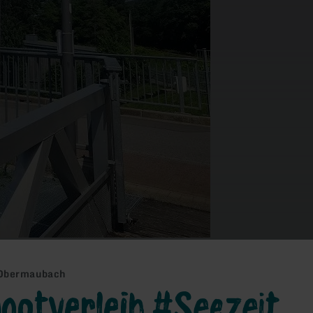
 Obermaubach
ootverleih #Seezeit