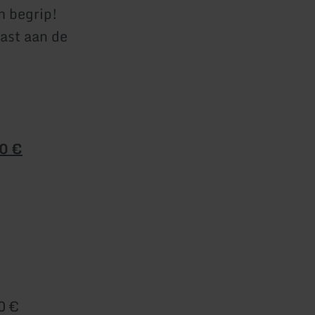
m begrip!
ast aan de
00 €
0 €