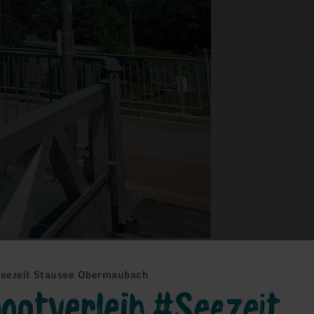
Seezeit Stausee Obermaubach
ootverleih #Seezeit