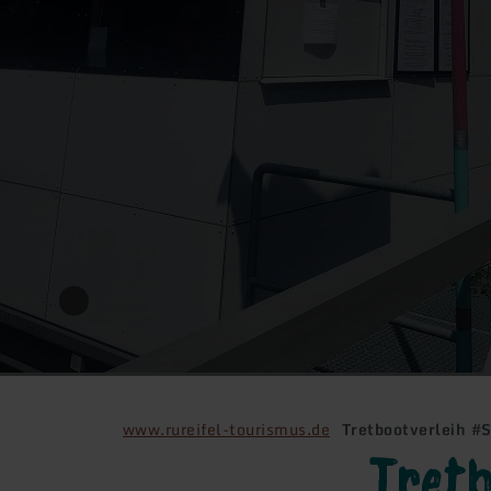
www.rureifel-tourismus.de
Tretbootverleih #
Tretb