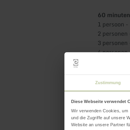
60 minuten
1 persoon -
2 personen 
3 personen 
4 personen 
5 personen 
90 minuten
Zustimmung
1 persoon -
2 personen 
Diese Webseite verwendet 
3 personen 
Wir verwenden Cookies, um I
4 personen 
und die Zugriffe auf unsere 
5 personen 
Website an unsere Partner fü