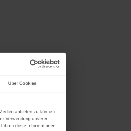
0 €
Über Cookies
 Medien anbieten zu können
hrer Verwendung unserer
0 €
 führen diese Informationen