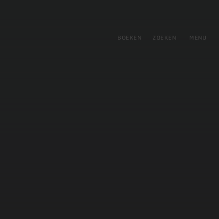
tie
BOEKEN
ZOEKEN
MENU