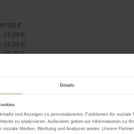
 09,00 €
- 12,00 €
- 15,00 €
- 18,00 €
(onder voorbehoud van beschikbaarheid) - 21,0
Details
 12,00 €
- 15,00 €
Cookies
- 18,00 €
nhalte und Anzeigen zu personalisieren, Funktionen für soziale
- 21,00 €
Website zu analysieren. Außerdem geben wir Informationen zu I
(onder voorbehoud van beschikbaarheid) - 24,0
r soziale Medien, Werbung und Analysen weiter. Unsere Partner