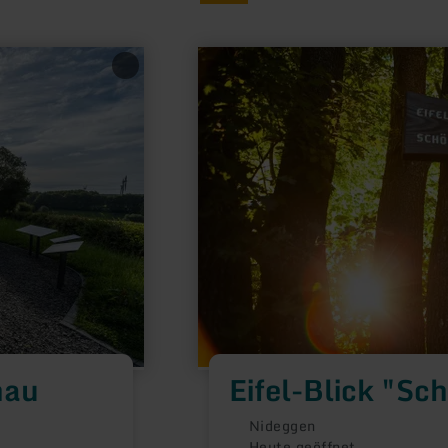
mehr
erfahren
zu:
Eifel-
Blick
"Schöne
Aussicht"
hau
Eifel-Blick "Sc
Nideggen
Heute geöffnet