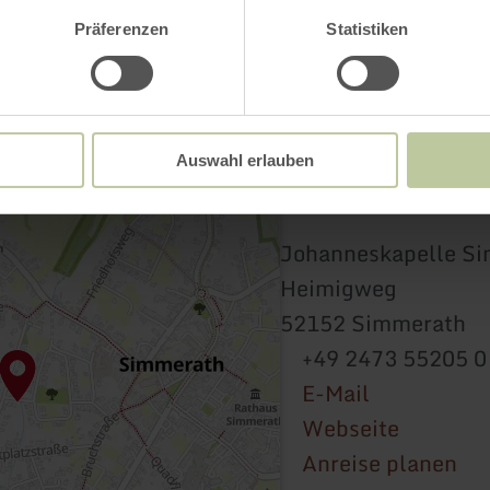
Präferenzen
Statistiken
Auswahl erlauben
Johanneskapelle S
Heimigweg
52152 Simmerath
+49 2473 55205 0
E-Mail
Webseite
Anreise planen