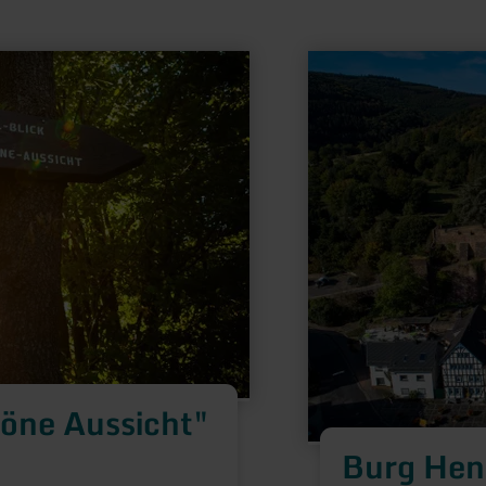
mehr
erfahren
zu:
Burg
Hengebach
höne Aussicht"
Burg Hen