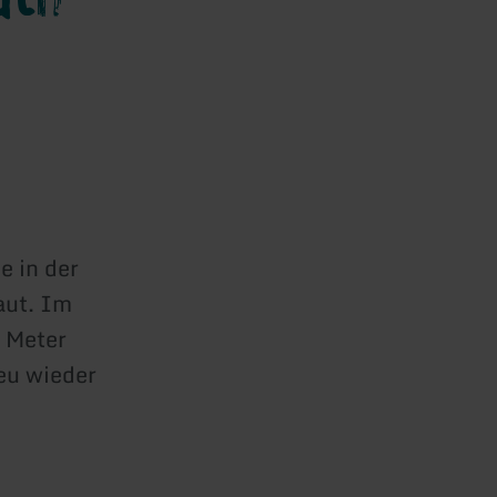
e in der
aut. Im
 Meter
eu wieder