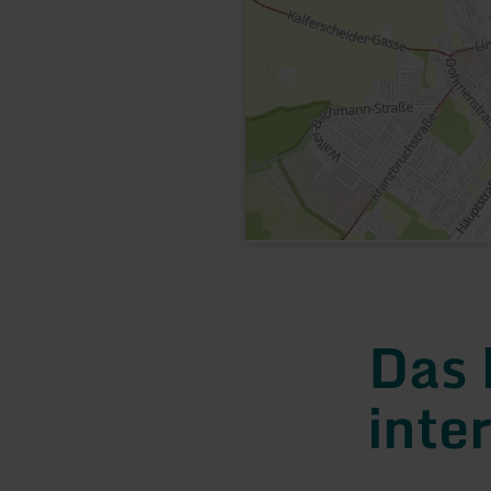
Das 
inte