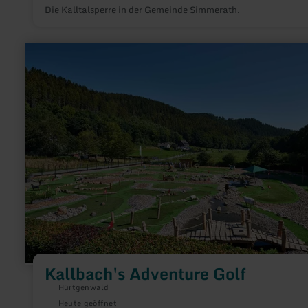
Die Kalltalsperre in der Gemeinde Simmerath.
mehr
erfahren
zu:
Kallbach's
Adventure
Golf
Kallbach's Adventure Golf
Hürtgenwald
Heute geöffnet