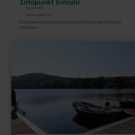
Infopunkt Einruhr
Simmerath
Heute geöffnet
Die Erlebnisregion Nationalpark Eifel mit dem Pedelec
erkunden
mehr
erfahren
zu:
Staubecken
Obermaubach