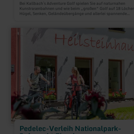
Bei Kallbach´s Adventure Golf spielen Sie auf naturnahen
Kunstrasenbahnen und wie beim „großen“ Golf auf 18 Löcher
Hügel, Senken, Geländeübergänge und allerlei spannende
Überraschungen müssen auf den Greens bis zu 50 Metern Län
bewältigt werden.
mehr
erfahren
zu:
Pedelec-
Verleih
Nationalpark-
Infopunkt
Einruhr
Pedelec-Verleih Nationalpark-