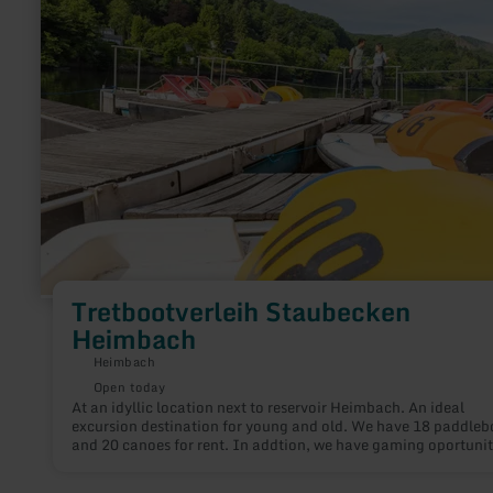
Tretbootverleih
Staubecken
Heimbach
Tretbootverleih Staubecken
Heimbach
Heimbach
Open today
At an idyllic location next to reservoir Heimbach. An ideal
excursion destination for young and old. We have 18 paddleb
and 20 canoes for rent. In addtion, we have gaming oportunit
and a kiosk. A good choice for children's birthdays, school tri
and more.