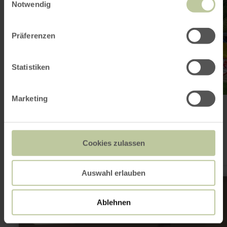
Notwendig
Präferenzen
Statistiken
Marketing
Minigolf Rurberg
Simmerath
Open today
Cookies zulassen
Miniature golf in Simmerath-Rurberg.
Auswahl erlauben
learn
more
about:
Ablehnen
Babybeach
Simmerath