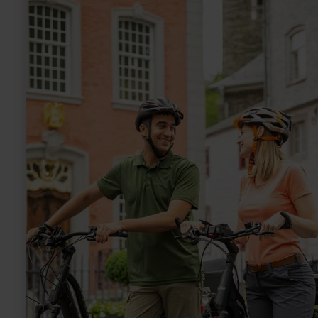
more
about:
Pedelec-
Verleih
Nationalpark-
Tor
Höfen