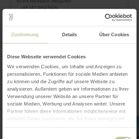
52396 Heimbach-Hergarten
+49 157 34527624
Email
Website
Plan your arrival
Zustimmung
Details
Über Cookies
Show on map
Diese Webseite verwendet Cookies
Wir verwenden Cookies, um Inhalte und Anzeigen zu
This might also be
personalisieren, Funktionen für soziale Medien anbieten
zu können und die Zugriffe auf unsere Website zu
interesting
analysieren. Außerdem geben wir Informationen zu Ihrer
Verwendung unserer Website an unsere Partner für
soziale Medien, Werbung und Analysen weiter. Unsere
Partner führen diese Informationen möglicherweise mit
weiteren Daten zusammen, die Sie ihnen bereitgestellt
learn
more
haben oder die sie im Rahmen Ihrer Nutzung der Dienste
about:
gesammelt haben.
Minigolf
Einwilligungsauswahl
Rurberg