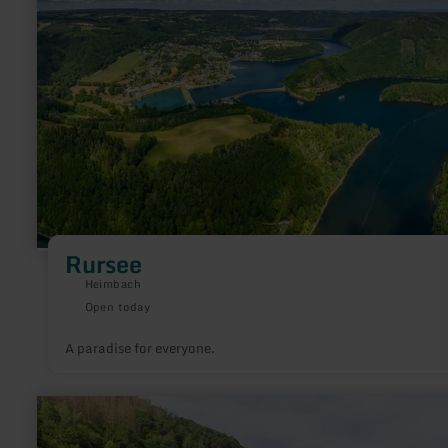
more
about:
Rursee
Rursee
Heimbach
Open today
A paradise for everyone.
learn
more
about: