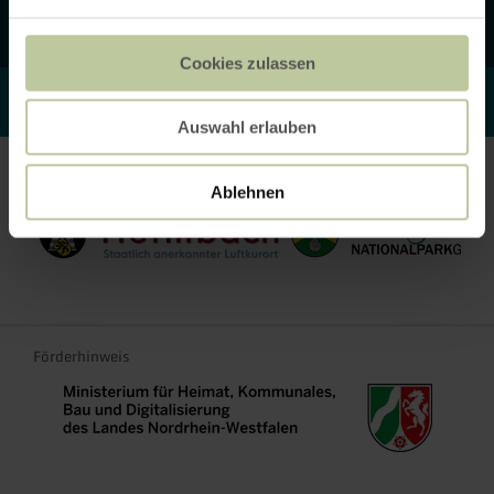
DE
EN
FR
NL
Cookies zulassen
© Rureifel Tourismus GmbH
Auswahl erlauben
Partner
Ablehnen
Stadt Heimbach
Gemeinde Hürtgenwald
Förderhinweis