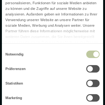
personalisieren, Funktionen für soziale Medien anbieten
zu können und die Zugriffe auf unsere Website zu
Newsletter
analysieren. Außerdem geben wir Informationen zu Ihrer
Verwendung unserer Website an unsere Partner für
soziale Medien, Werbung und Analysen weiter. Unsere
Mit dem Eifel-Newsletter bekommst du regelmäßig
Partner führen diese Informationen möglicherweise mit
Neuigkeiten zum Wandern und zu Radtouren in der Eifel, zu
Urlaubsangeboten und Sehenswürdigkeiten.
weiteren Daten zusammen, die Sie ihnen bereitgestellt
haben oder die sie im Rahmen Ihrer Nutzung der Dienste
gesammelt haben.
Einwilligungsauswahl
Newsletter-Anmeldung
Notwendig
Präferenzen
Barrierefreiheit
Impressum
AGB
Datenschutz
Kontaktformular
Statistiken
Widerruf Artikel
Marketing