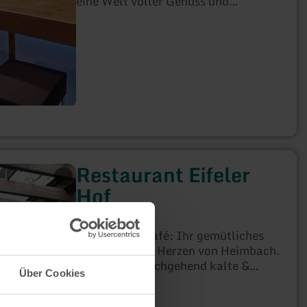
eine Welt voller Genuss und
rustikaler Gemütlichkeit.
Restaurant Eifeler
Hof
Heimbach
Restaurant-Café: Ihr gemütliches
Restaurant im Herzen von Heimbach.
Wir bieten durchgehend kalte &
Über Cookies
warme Küche mit Schwerpunkt
auf regionalen Spezialitäten.