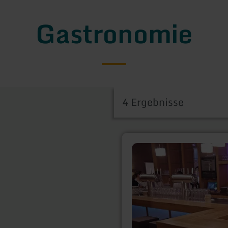
Gastronomie
4 Ergebnisse
mehr
erfahren
zu:
Heimbacher
Brauhaus