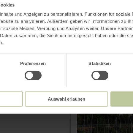
Cookies
nhalte und Anzeigen zu personalisieren, Funktionen für soziale
Website zu analysieren. Außerdem geben wir Informationen zu I
r soziale Medien, Werbung und Analysen weiter. Unsere Partner
 Daten zusammen, die Sie ihnen bereitgestellt haben oder die s
n.
Präferenzen
Statistiken
mehr
erfahren
zu:
Restaurant
Der
Seehof
Auswahl erlauben