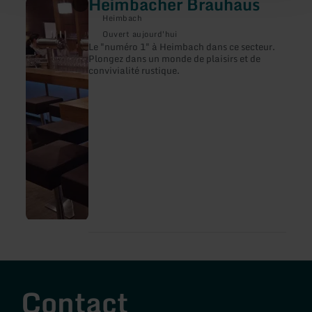
Heimbacher Brauhaus
en
savoir
Heimbach
plus
sur
Ouvert aujourd'hui
:
Le "numéro 1" à Heimbach dans ce secteur.
Heimbacher
Plongez dans un monde de plaisirs et de
Brauhaus
convivialité rustique.
Contact