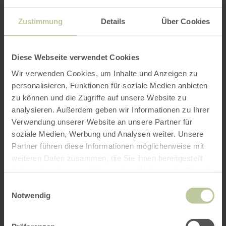
Zustimmung
Details
Über Cookies
Diese Webseite verwendet Cookies
Steakhaus Büffel
Wir verwenden Cookies, um Inhalte und Anzeigen zu
en
savoir
personalisieren, Funktionen für soziale Medien anbieten
Heimbach
plus
zu können und die Zugriffe auf unsere Website zu
sur
fermé aujourd'hui
:
Steaks - Bar - Burgers
analysieren. Außerdem geben wir Informationen zu Ihrer
Steakhaus
Verwendung unserer Website an unsere Partner für
Büffel
soziale Medien, Werbung und Analysen weiter. Unsere
Partner führen diese Informationen möglicherweise mit
weiteren Daten zusammen, die Sie ihnen bereitgestellt
haben oder die sie im Rahmen Ihrer Nutzung der Dienste
gesammelt haben.
Einwilligungsauswahl
Notwendig