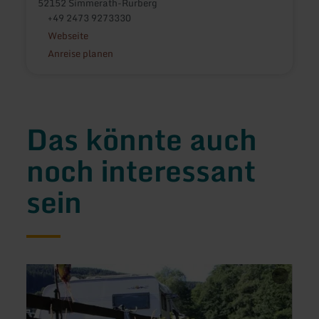
52152 Simmerath-Rurberg
+49 2473 9273330
Webseite
Anreise planen
Das könnte auch
noch interessant
sein
mehr
mehr
erfahren
erfah
zu:
zu:
Camp
Resta
Hammer
Zur