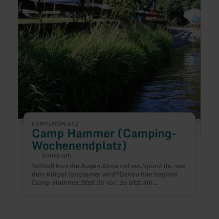
(Camping-
Buch
Wochenendplatz)
im
Nasse
CAMPINGPLATZ
Camp Hammer (Camping-
Wochenendplatz)
Simmerath
Schließ kurz die Augen.Atme tief ein.Spürst du, wie
dein Körper langsamer wird?Genau hier beginnt
Camp-Hammer.Stell dir vor, du sitzt am
W
Fluss,hörst das leise Rauschen der Rur,riechst
u
Wald und feuchte Erdeund merkst, wie dein Kopf
E
plötzlich frei wird.Hier musst du nichts leisten.Hier
a
darfst du einfach sein.Wenn abends das Licht