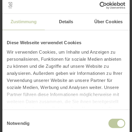
Öffentliche Führung im
Museum Zinkhütter
Zustimmung
Details
Über Cookies
Hof
Diese Webseite verwendet Cookies
Wir verwenden Cookies, um Inhalte und Anzeigen zu
personalisieren, Funktionen für soziale Medien anbieten
zu können und die Zugriffe auf unsere Website zu
30.08.26
Weitere Termine
analysieren. Außerdem geben wir Informationen zu Ihrer
11:00
Verwendung unserer Website an unsere Partner für
soziale Medien, Werbung und Analysen weiter. Unsere
Partner führen diese Informationen möglicherweise mit
weiteren Daten zusammen, die Sie ihnen bereitgestellt
an jedem letzten Sonntag im Monat
haben oder die sie im Rahmen Ihrer Nutzung der Dienste
gesammelt haben.
Einwilligungsauswahl
Notwendig
An jedem letzten Sonntag im Monat um 11:00