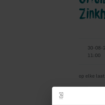
Zink
30-08-
11:00
op elke laa
Elke laatst