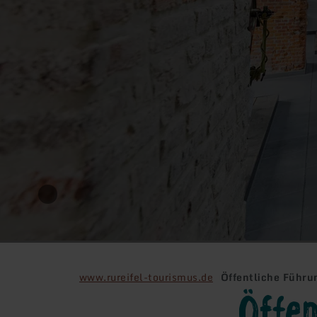
www.rureifel-tourismus.de
Öffentliche Führu
Öffen