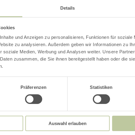
useum aan.
Details
, zink, messing en mobiliteit vanuit een nieuw 
nze museumgidsen bezoekt u alle afdelingen, 
Cookies
len en nieuwe dingen ontdekken.
nhalte und Anzeigen zu personalisieren, Funktionen für soziale
Website zu analysieren. Außerdem geben wir Informationen zu I
r soziale Medien, Werbung und Analysen weiter. Unsere Partner
ing is gratis. Alleen de entree voor het museu
 Daten zusammen, die Sie ihnen bereitgestellt haben oder die s
aald.
n.
nfo: Annika Jones, 02402/9031310,
Präferenzen
Statistiken
es@museumstolberg.de
Impressies
Auswahl erlauben