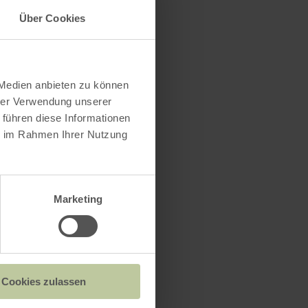
Über Cookies
perspectief.
kunt u
 Medien anbieten zu können
hrer Verwendung unserer
 führen diese Informationen
m moet
ie im Rahmen Ihrer Nutzung
Marketing
Cookies zulassen