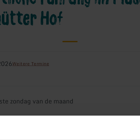
hütter Hof
2026
Weitere Termine
tste zondag van de maand
e zondag van de maand bieden wij u een gratis r