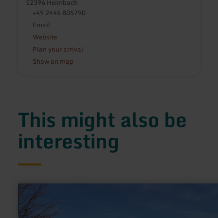
52396 Heimbach
+49 2446 805790
Email
Website
Plan your arrival
Show on map
This might also be
interesting
learn
more
about:
Bördeblick
"Nideggen-