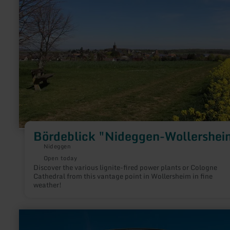
Wollersheim"
Bördeblick "Nideggen-Wollershei
Nideggen
Open today
Discover the various lignite-fired power plants or Cologne
Cathedral from this vantage point in Wollersheim in fine
weather!
learn
more
about: