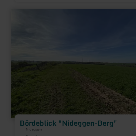
learn
more
about:
Bördeblick
"Nideggen-
Berg"
Bördeblick "Nideggen-Berg"
Nideggen