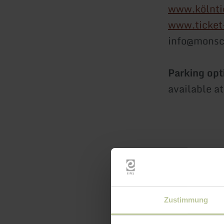
www.kölnti
www.ticket
info@monsc
Parking opt
available a
Zustimmung