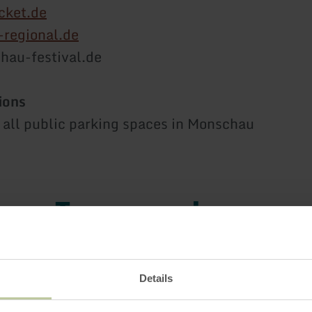
cket.de
-regional.de
hau-festival.de
ions
t all public parking spaces in Monschau
Impressions
Details