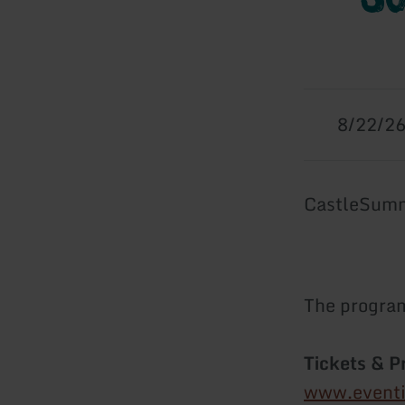
8/22/2
CastleSumm
The program
Tickets & 
www.event