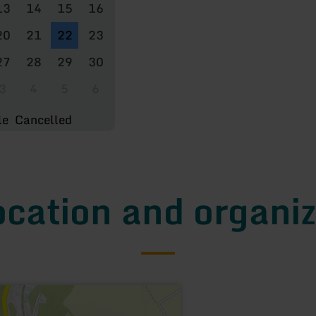
13
14
15
16
20
21
22
23
27
28
29
30
3
4
5
6
le
Cancelled
ocation and organiz