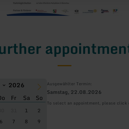
urther appointmen
Ausgewählter Termin:
Samstag, 22.08.2026
Do
Fr
Sa
So
To select an appointment, please click 
30
31
1
2
6
7
8
9