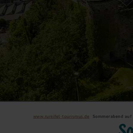
www.rureifel-tourismus.de
Sommerabend auf 
So