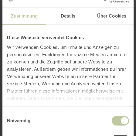
www.kölnticket.de
www.ticket-regional.de
Zustimmung
Details
Über Cookies
info@monschau-festival.de
Parkmöglichkeiten
Diese Webseite verwendet Cookies
auf allen öffentlichen Parkplätzen in Monschau
Wir verwenden Cookies, um Inhalte und Anzeigen zu
personalisieren, Funktionen für soziale Medien anbieten
zu können und die Zugriffe auf unsere Website zu
Impressionen
analysieren. Außerdem geben wir Informationen zu Ihrer
Verwendung unserer Website an unsere Partner für
soziale Medien, Werbung und Analysen weiter. Unsere
Partner führen diese Informationen möglicherweise mit
weiteren Daten zusammen, die Sie ihnen bereitgestellt
haben oder die sie im Rahmen Ihrer Nutzung der Dienste
gesammelt haben.
Einwilligungsauswahl
Notwendig