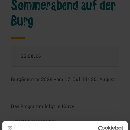
Sommerabend auf der
Burg
22.08.26
BurgSommer 2026 vom 17. Juli bis 30. August
Das Programm folgt in Kürze
Tickets & Programm
www.eventim.de