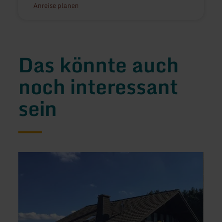
Anreise planen
Das könnte auch
noch interessant
sein
mehr
mehr
erfahren
erfah
zu:
zu:
Gitta's
Ferie
Ferienwohnung
Rurpe