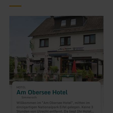
mehr
mehr
erfahren
erfah
zu:
zu:
Am
Ferie
Obersee
Perle
Hotel
HOTEL
Am Obersee Hotel
Simmerath
Willkommen im "Am Obersee Hotel", mitten im
einzigartigen Nationalpark Eifel gelegen. Keine 3
F
Stunden von Utrecht entfernt. Da liegt Ihr Hotel