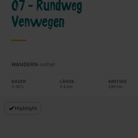
07 - Rundweg
Venwegen
Art
Schwierigkeit:
WANDERN
-
mittel
der
Tour:
DAUER
LÄNGE
ABSTIEG
2:30 h
9,6 km
100 hm
Highlight