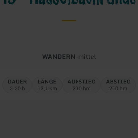
Art
Schwierigkeit:
WANDERN
-
mittel
der
Tour:
DAUER
LÄNGE
AUFSTIEG
ABSTIEG
3:30 h
13,1 km
210 hm
210 hm