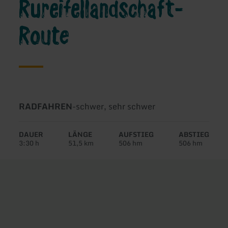
Rureifellandschaft-
Route
Art
Schwierigkeit:
RADFAHREN
-
schwer, sehr schwer
der
Tour:
DAUER
LÄNGE
AUFSTIEG
ABSTIEG
3:30 h
51,5 km
506 hm
506 hm