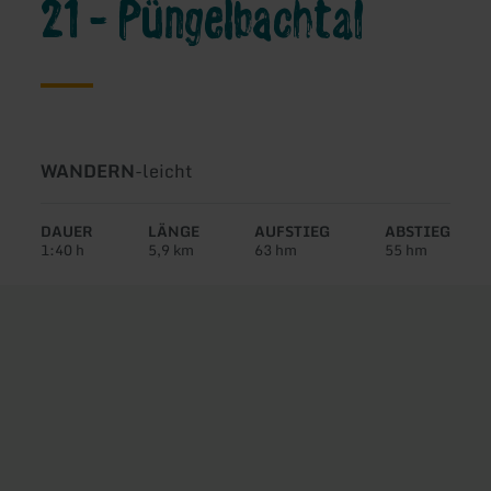
21 - Püngelbachtal
Art
Schwierigkeit:
WANDERN
-
leicht
der
Tour:
DAUER
LÄNGE
AUFSTIEG
ABSTIEG
1:40 h
5,9 km
63 hm
55 hm