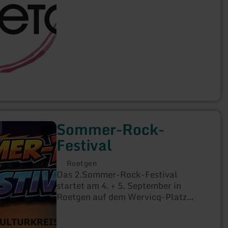
Sommer-Rock-
Festival
Roetgen
Das 2.Sommer-Rock-Festival
startet am 4. + 5. September in
Roetgen auf dem Wervicq-Platz
hinter dem Rathaus.