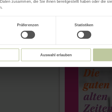
 Daten zusammen, die Sie ihnen bereitgestellt haben oder die s
n.
Präferenzen
Statistiken
mehr
13.09.26
erfahren
zu:
Isabel
Varell
-
Die
Auswahl erlauben
guten
alten
Zeiten
sind
jetzt