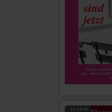
mehr
26.09.26
erfahren