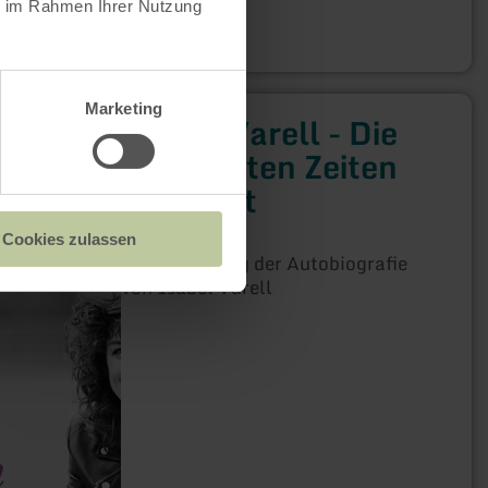
ie im Rahmen Ihrer Nutzung
Marketing
Isabel Varell - Die
guten alten Zeiten
sind jetzt
Roetgen
Cookies zulassen
Autorenlesung der Autobiografie
von Isabel Varell