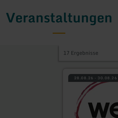
Veranstaltungen
17 Ergebnisse
mehr
28.08.26 - 30.08.26
erfahren
zu:
Weinfest
in
Roetgen