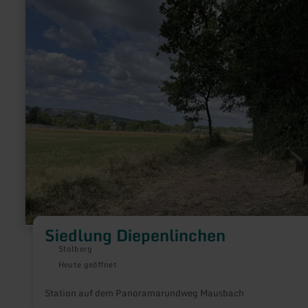
zu:
Siedlung
Diepenlinchen
Siedlung Diepenlinchen
Stolberg
Heute geöffnet
Station auf dem Panoramarundweg Mausbach