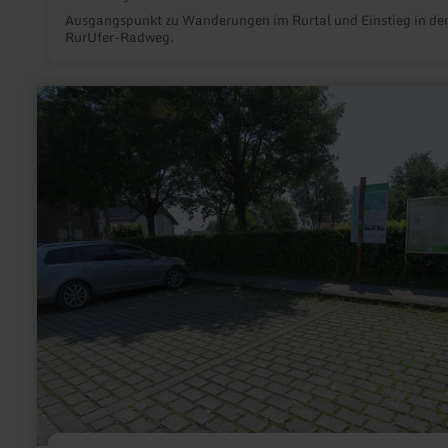
Ausgangspunkt zu Wanderungen im Rurtal und Einstieg in de
RurUfer-Radweg.
mehr
erfahren
zu:
Wanderparkplatz
Eicherscheid