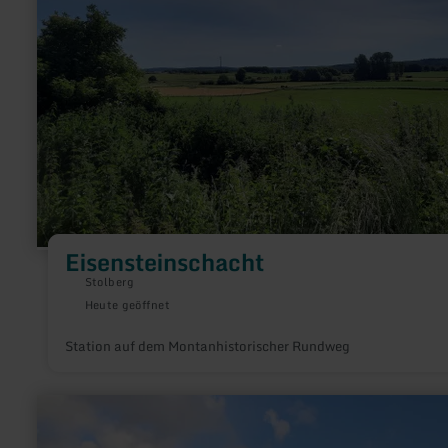
zu:
Eisensteinschacht
Eisensteinschacht
Stolberg
Heute geöffnet
Station auf dem Montanhistorischer Rundweg
mehr
erfahren
zu: