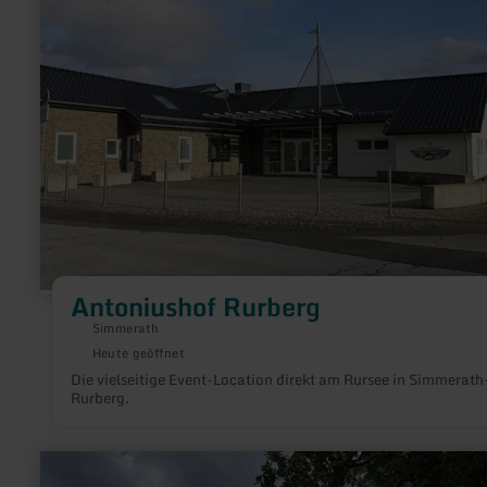
Antoniushof
Rurberg
Antoniushof Rurberg
Simmerath
Heute geöffnet
Die vielseitige Event-Location direkt am Rursee in Simmerath
Rurberg.
mehr
erfahren