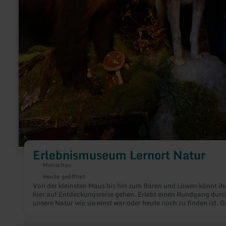
Erlebnismuseum Lernort Natur
Monschau
Heute geöffnet
Von der kleinsten Maus bis hin zum Bären und Löwen könnt ih
hier auf Entdeckungsreise gehen. Erlebt einen Rundgang durc
unsere Natur wie sie einst war oder heute noch zu finden ist. D
Erlebnismuseum Lernort Natur zeigt auf ca. 200 qm über 100
Präparate.