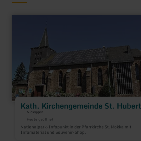
mehr
erfahren
zu:
Kath.
Kirchengemeinde
St.
Hubertus
Kath. Kirchengemeinde St. Huber
Nideggen
Heute geöffnet
Nationalpark-Infopunkt in der Pfarrkirche St. Mokka mit
Infomaterial und Souvenir-Shop.