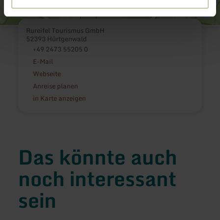
Rureifel Tourismus GmbH
52393 Hürtgenwald
+49 2473 55205 0
E-Mail
Webseite
Anreise planen
in Karte anzeigen
Das könnte auch
noch interessant
sein