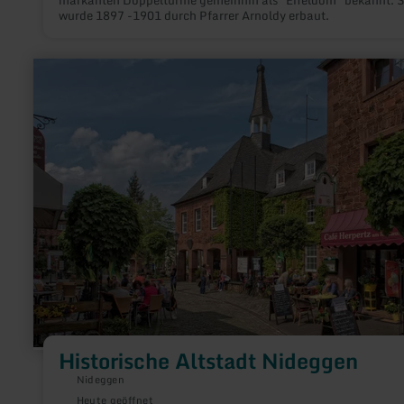
markanten Doppeltürme gemeinhin als "Eifeldom" bekannt. S
wurde 1897 -1901 durch Pfarrer Arnoldy erbaut.
mehr
erfahren
zu:
Historische
Altstadt
Nideggen
Historische Altstadt Nideggen
Nideggen
Heute geöffnet