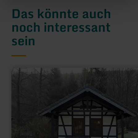
Das könnte auch
noch interessant
sein
mehr
erfahren
zu:
Et
Backes