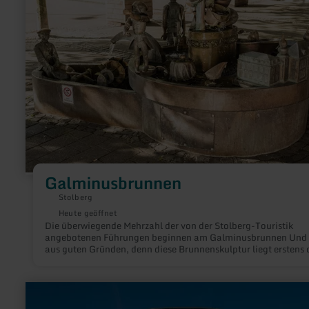
Galminusbrunnen
Stolberg
Heute geöffnet
Die überwiegende Mehrzahl der von der Stolberg-Touristik
angebotenen Führungen beginnen am Galminusbrunnen Und
aus guten Gründen, denn diese Brunnenskulptur liegt erstens 
gegenüber unserer Stolberg-Touristik und zweitens in
unmittelbarer Nähe der reizvollen Altstadt.
mehr
erfahren
zu: