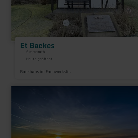
Et Backes
Simmerath
Heute geöffnet
Backhaus im Fachwerkstil.
mehr
erfahren
zu:
Eifel-
Blick
"Burgberg"