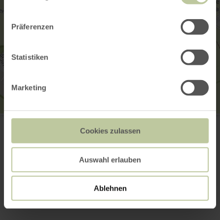
Präferenzen
Statistiken
Marketing
Kraremann Denkmal
Hauptstraße
Cookies zulassen
52152 Simmerath
+49 2473 55205 0
Webseite
Auswahl erlauben
Anreise planen
in Karte anzeigen
Ablehnen