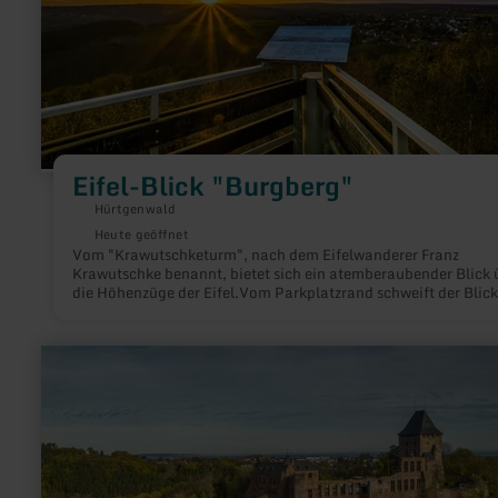
Eifel-Blick "Burgberg"
Hürtgenwald
Heute geöffnet
Vom "Krawutschketurm", nach dem Eifelwanderer Franz
Krawutschke benannt, bietet sich ein atemberaubender Blick 
die Höhenzüge der Eifel.Vom Parkplatzrand schweift der Blick
das sich weitende Tal der Rur mit dem Staubecken Obermaub
über den Rand der Eifel hinaus in die Jülicher Börde und die K
Bucht.
mehr
erfahren
zu:
Burg
Nideggen