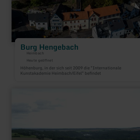
Burg Hengebach
Heimbach
Heute geöffnet
Höhenburg, in der sich seit 2009 die "Internationale
Kunstakademie Heimbach/Eifel" befindet
mehr
erfahren
zu:
Eifel-
Blick
"Schafsbenden"