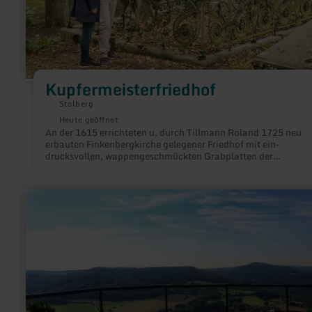
Kupfermeisterfriedhof
Stolberg
Heute geöffnet
An der 1615 errichteten u. durch Tillmann Roland 1725 neu
erbauten Finkenbergkirche gelegener Friedhof mit ein-
drucksvollen, wappengeschmückten Grabplatten der
Kupfermeisterfamilien.
mehr
erfahren
zu:
Eifel-
Blick
"Effelsdach"