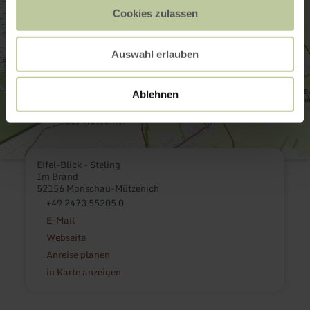
Cookies zulassen
Auswahl erlauben
Ablehnen
Eifel-Blick - Steling
Im Brand
52156 Monschau-Mützenich
+49 2473 55205 0
E-Mail
Webseite
Anreise planen
in Karte anzeigen