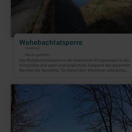
Wehebachtalsperre
Stolberg
Heute geöffnet
Die Wehebachtalsperre in der Gemeinde Hürtgenwald ist die
drittgrößte und wohl ursprünglichste Talsperre des gesamten
Raumes der Nordeifel. Sie bietet dem Wanderer zahlreiche
Wanderwege und eindrucksvolle Möglichkeiten, das Element
Wasser zu erleben.
mehr
erfahren
zu:
Eifel-
Blick
"Jugendherberge"
in
Simmerath-
Rurberg