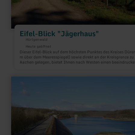
Eifel-Blick "Jägerhaus"
Hürtgenwald
Heute geöffnet
Dieser Eifel-Blick auf dem höchsten Punktes des Kreises Düre
m über dem Meeresspiegel) sowie direkt an der Kreisgrenze zu
Aachen gelegen, bietet Ihnen nach Westen einen beeindruck
Fernblick über den Hürtgenwald in das Aachener Land und bis
die niederländische Provinz Limburg, nach Norden in die Jüli
Börde sowie die Kölner Bucht.
mehr
erfahren
zu:
Wehebachtalsperre