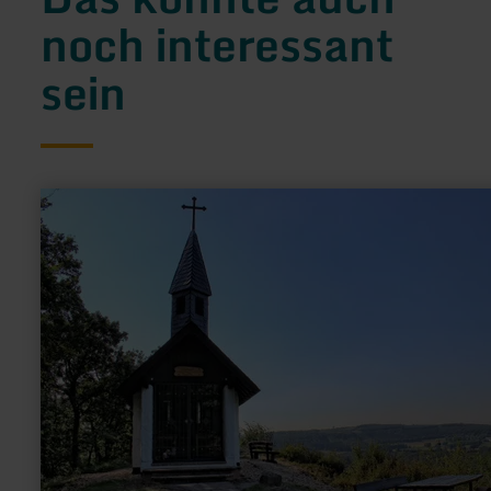
noch interessant
sein
mehr
erfahren
zu:
Eifel-
Blick
"Waldkapelle"