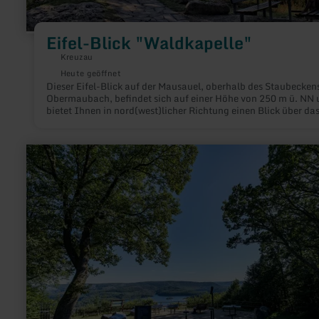
Eifel-Blick "Waldkapelle"
Kreuzau
Heute geöffnet
Dieser Eifel-Blick auf der Mausauel, oberhalb des Staubecken
Obermaubach, befindet sich auf einer Höhe von 250 m ü. NN 
bietet Ihnen in nord(west)licher Richtung einen Blick über da
Staubecken hinaus auf die letzen Anhöhen der Nordeifel vor 
Übergang in die Jülich-Zülpicher Börde.
mehr
erfahren
zu:
SternenBlick:
Nideggen
"Nachtnatur"