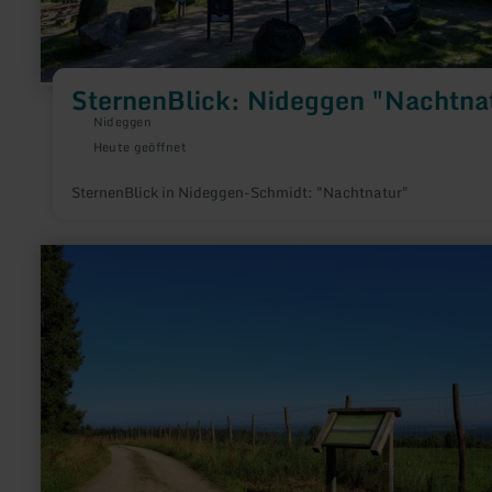
SternenBlick: Nideggen "Nachtna
Nideggen
Heute geöffnet
SternenBlick in Nideggen-Schmidt: "Nachtnatur"
mehr
erfahren
zu:
Eifel-
Blick
"Jägerhaus"