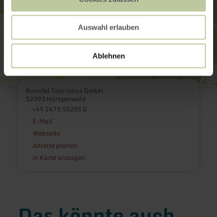
Auswahl erlauben
Ablehnen
Rureifel Tourismus GmbH
52393 Hürtgenwald
+49 2473 55205 0
E-Mail
Webseite
Anreise planen
in Karte anzeigen
Das könnte auch