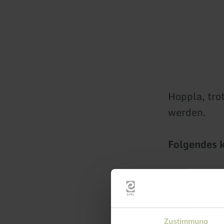
Hoppla, tro
werden.
Folgendes k
die Seit
der Verw
beim Ein
Zustimmung