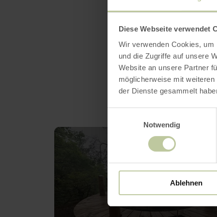
irgendet
Diese Webseite verwendet 
Wir verwenden Cookies, um I
und die Zugriffe auf unsere 
Int
Website an unsere Partner fü
möglicherweise mit weiteren
der Dienste gesammelt habe
Einwilligungsauswahl
Notwendig
mehr
erfahren
zu:
Wandern
Ablehnen