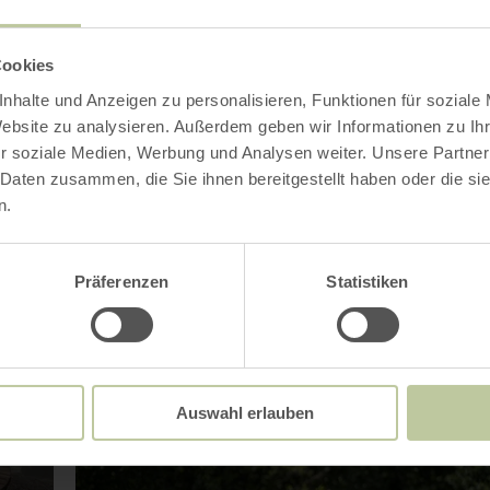
was funktioniert einfach nicht
Cookies
nhalte und Anzeigen zu personalisieren, Funktionen für soziale
Website zu analysieren. Außerdem geben wir Informationen zu I
eressieren Sie sich
r soziale Medien, Werbung und Analysen weiter. Unsere Partner
 Daten zusammen, die Sie ihnen bereitgestellt haben oder die s
n.
Präferenzen
Statistiken
mehr
erfahren
zu:
Radfahren
Auswahl erlauben