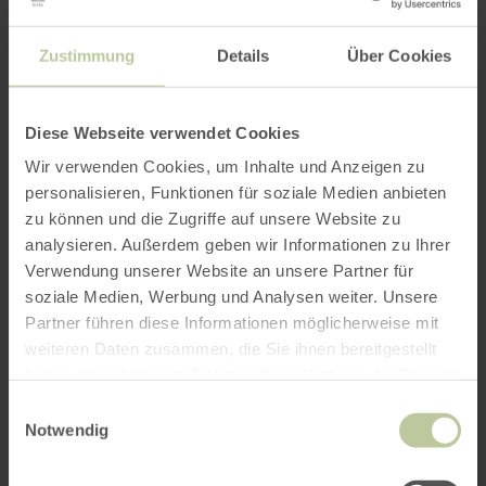
MARIUZZ – Die Westernhagen Tribute-Show
Zustimmung
Details
Über Cookies
No. 1
MARIUZZ die einzige MMW-Tribute-Show mit
original Westernhagen-Band-Legenden ist! In
Diese Webseite verwendet Cookies
Roetgen wird
Westernhagen-Drummer Charly
Wir verwenden Cookies, um Inhalte und Anzeigen zu
T.
dabei sein.
personalisieren, Funktionen für soziale Medien anbieten
Seit 2012 gilt er als das führende
zu können und die Zugriffe auf unsere Website zu
Westernhagen-Double, akustisch wie optisch
analysieren. Außerdem geben wir Informationen zu Ihrer
verblüffend nah am Original. Seine Shows sind
Verwendung unserer Website an unsere Partner für
so energiegeladen und authentisch, dass selbst
soziale Medien, Werbung und Analysen weiter. Unsere
eingefleischte Fans sich fragen: »War das der
Partner führen diese Informationen möglicherweise mit
echte?«
weiteren Daten zusammen, die Sie ihnen bereitgestellt
haben oder die sie im Rahmen Ihrer Nutzung der Dienste
gesammelt haben.
Das sind die Bands am Samstag:
Einwilligungsauswahl
Notwendig
„The Quarrymen Beatles“
Als Gewinner des