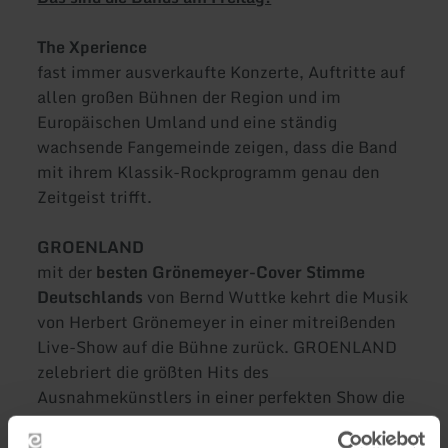
The Xperience
fast immer ausverkaufte Konzerte, Auftritte auf
allen großen Bühnen der Region und im
Europäischen Umland und eine ständig
wachsende Fangemeinde zeigen, dass die Band
mit ihrem Klassik-Rockprogramm genau den
Zeitgeist trifft.
GROENLAND
mit der
besten Grönemeyer-Cover Stimme
Deutschlands
von Bernd Wuttke kehrt die Musik
von Herbert Grönemeyer in einer mitreißenden
Live-Show auf die Bühne zurück. GROENLAND
zelebriert die größten Hits des
Ausnahmekünstlers in einer perfekten Show die
auch schon bei RTL, SAT1, NDR, MDR, HR3
u.v.a.m. zu sehen war.