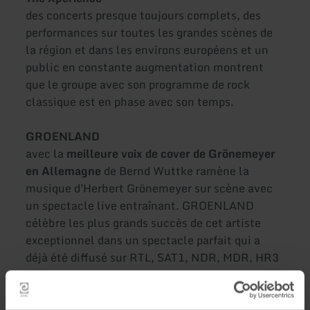
des concerts presque toujours complets, des
performances sur toutes les grandes scènes de
la région et dans les environs européens et un
public en constante augmentation montrent
que le groupe avec son programme de rock
classique est en phase avec son temps.
GROENLAND
avec la
meilleure voix de cover de Grönemeyer
en Allemagne
de Bernd Wuttke ramène la
musique d'Herbert Grönemeyer sur scène avec
un spectacle live entraînant. GROENLAND
célèbre les plus grands succès de cet artiste
exceptionnel dans un spectacle parfait qui a
déjà été diffusé sur RTL, SAT1, NDR, MDR, HR3
et d'autres.
MARIUZZ – Le Westernhagen Tribute-Show No.