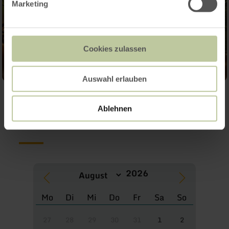
Marketing
Cookies zulassen
Auswahl erlauben
Weitere Termine
Ablehnen
Mo
Di
Mi
Do
Fr
Sa
So
27
28
29
30
31
1
2