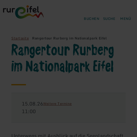
Zurück
Zum Hauptinhalt springen
Zur Suche springen
Zur Hauptnavigation springe
Zum Footer springen
zur
Startseite
BUCHEN
SUCHE
MENÜ
Startseite
Rangertour Rurberg im Nationalpark Eifel
Rangertour Rurberg
im Nationalpark Eifel
15.08.26
Weitere Termine
11:00
Unterwegs mit Ausblick auf die Seenlandschaft