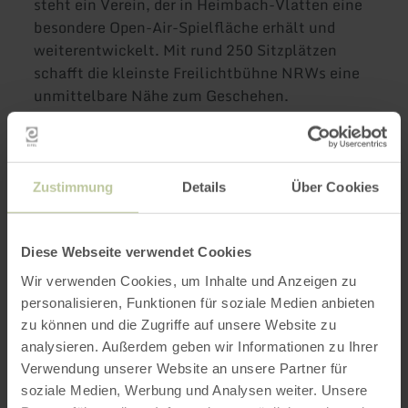
steht ein Verein, der in Heimbach-Vlatten eine
besondere Open-Air-Spielfläche erhält und
weiterentwickelt. Mit rund 250 Sitzplätzen
schafft die kleinste Freilichtbühne NRWs eine
unmittelbare Nähe zum Geschehen.
Gespielt wird am
Samstag, 12. September
2026, um 19:30 Uhr
sowie am
Sonntag, 13.
September 2026, um 16:00 Uhr
.
Zustimmung
Details
Über Cookies
Der Marktplatz öffnet jeweils zwei Stunden vor
Spielbeginn mit Snacks und Getränken.
Diese Webseite verwendet Cookies
Weitere Informationen und Tickets:
Wir verwenden Cookies, um Inhalte und Anzeigen zu
https://piraten-abenteuer.de/
personalisieren, Funktionen für soziale Medien anbieten
zu können und die Zugriffe auf unsere Website zu
Teaser Video:
analysieren. Außerdem geben wir Informationen zu Ihrer
Verwendung unserer Website an unsere Partner für
https://www.youtube.com/watch?
soziale Medien, Werbung und Analysen weiter. Unsere
v=TuVo8fVxoXw