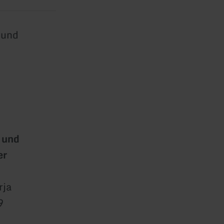
 und
 und
er
rja
9