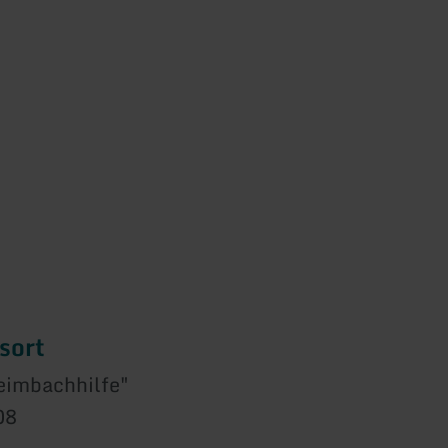
sort
eimbachhilfe"
08