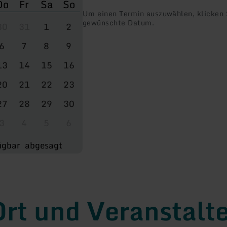
Do
Fr
Sa
So
Um einen Termin auszuwählen, klicken S
gewünschte Datum.
30
31
1
2
6
7
8
9
13
14
15
16
20
21
22
23
27
28
29
30
3
4
5
6
ügbar
abgesagt
rt und Veranstalt