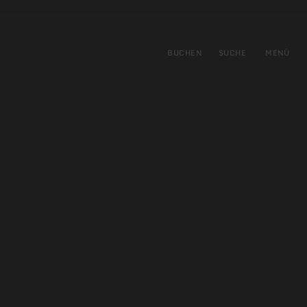
gen
ringen
BUCHEN
SUCHE
MENÜ