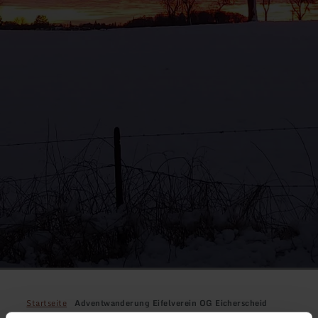
Startseite
Adventwanderung Eifelverein OG Eicherscheid