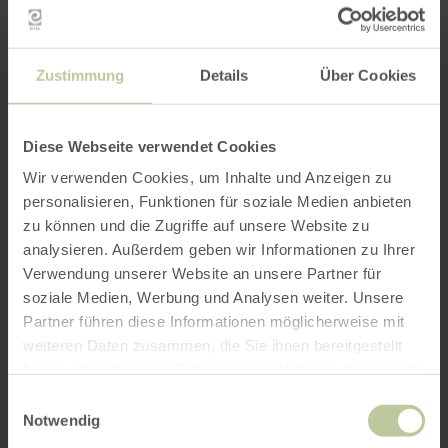
Adventwanderung
Eifelverein OG
Zustimmung
Details
Über Cookies
Eicherscheid
Diese Webseite verwendet Cookies
Wir verwenden Cookies, um Inhalte und Anzeigen zu
BACHSTRASSE, 52152 SIMMERATH-E
personalisieren, Funktionen für soziale Medien anbieten
ICHERSCHEID
zu können und die Zugriffe auf unsere Website zu
analysieren. Außerdem geben wir Informationen zu Ihrer
Verwendung unserer Website an unsere Partner für
soziale Medien, Werbung und Analysen weiter. Unsere
22.11.26
Partner führen diese Informationen möglicherweise mit
weiteren Daten zusammen, die Sie ihnen bereitgestellt
haben oder die sie im Rahmen Ihrer Nutzung der Dienste
gesammelt haben.
Wanderung mit der Ortsgruppe Eicherscheid des
Einwilligungsauswahl
Notwendig
Eifelvereins