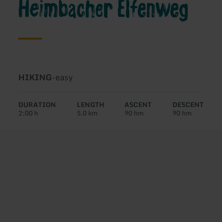
Heimbacher Elfenweg
Type
Difficulty:
HIKING
-
easy
of
tour:
DURATION
LENGTH
ASCENT
DESCENT
2:00 h
5.0 km
90 hm
90 hm