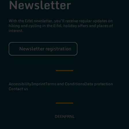
Newsletter
With the Eifel newsletter, you’ll receive regular updates on
hiking and cycling in the Eifel, holiday offers and places of
interest.
Newsletter registration
Accessibility
Imprint
Terms and Conditions
Data protection
Contact us
DE
EN
FR
NL