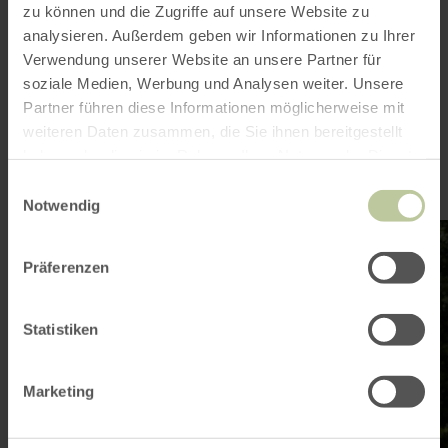
Something just isn't working
zu können und die Zugriffe auf unsere Website zu
analysieren. Außerdem geben wir Informationen zu Ihrer
Verwendung unserer Website an unsere Partner für
Are you interested
soziale Medien, Werbung und Analysen weiter. Unsere
Partner führen diese Informationen möglicherweise mit
in
weiteren Daten zusammen, die Sie ihnen bereitgestellt
haben oder die sie im Rahmen Ihrer Nutzung der Dienste
gesammelt haben.
Einwilligungsauswahl
Notwendig
learn
lea
more
mo
about:
abo
Präferenzen
Hiking
Cyc
Statistiken
Marketing