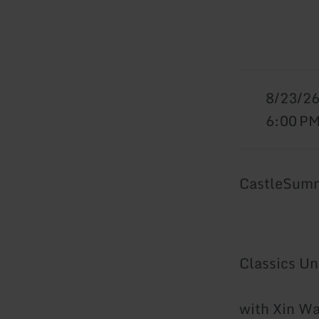
8/23/2
6:00 P
CastleSumm
Classics Un
with Xin Wa