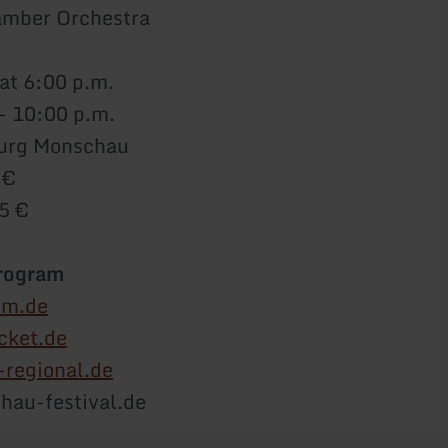
amber Orchestra
at 6:00 p.m.
 - 10:00 p.m.
Burg Monschau
 €
25 €
Program
im.de
cket.de
-regional.de
hau-festival.de