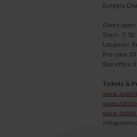
Euregio Ch
Doors open 
Start: 7:30
Location: 
Pre-sale 20
Box office 
Tickets & 
www.event
www.kölnti
www.ticket
info@monsc