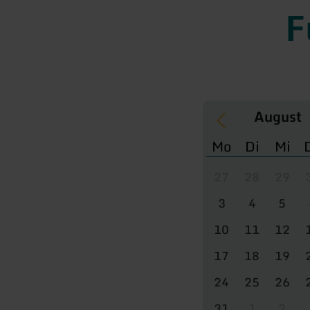
F
Mo
Di
Mi
27
28
29
3
4
5
10
11
12
17
18
19
24
25
26
31
1
2