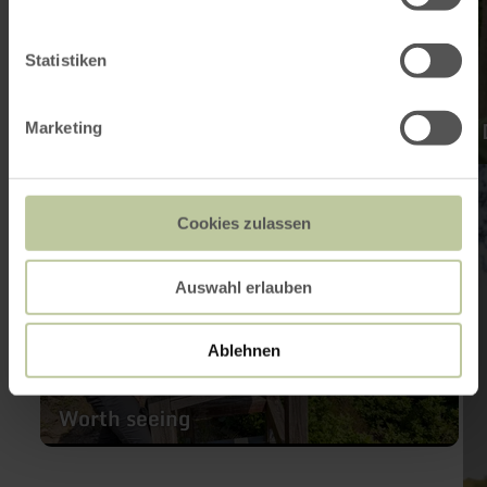
Statistiken
Marketing
learn
lea
more
mo
about:
abo
Cookies zulassen
Worth
Cyc
seeing
&a
Hik
Tou
Auswahl erlauben
Ablehnen
Worth seeing