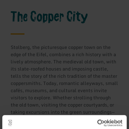
The Copper City
Stolberg, the picturesque copper town on the
edge of the Eifel, combines a rich history with a
lively atmosphere. The medieval old town, with
its slate-roofed houses and imposing castle,
tells the story of the rich tradition of the master
coppersmiths. Today, romantic alleyways, small
cafés, museums, and cultural events invite
visitors to explore. Whether strolling through
the old town, visiting the copper courtyards, or
taking excursions into the green surroundings—
Stolberg combines historical heritage with a
modern zest for life.