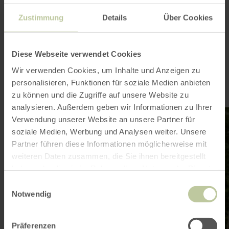
Zustimmung
Details
Über Cookies
Stolberg at a
Glance
Diese Webseite verwendet Cookies
Wir verwenden Cookies, um Inhalte und Anzeigen zu
personalisieren, Funktionen für soziale Medien anbieten
zu können und die Zugriffe auf unsere Website zu
analysieren. Außerdem geben wir Informationen zu Ihrer
learn
lea
Verwendung unserer Website an unsere Partner für
more
mo
about:
abo
soziale Medien, Werbung und Analysen weiter. Unsere
Accommodations
Din
Partner führen diese Informationen möglicherweise mit
weiteren Daten zusammen, die Sie ihnen bereitgestellt
haben oder die sie im Rahmen Ihrer Nutzung der Dienste
gesammelt haben.
Einwilligungsauswahl
Notwendig
Accommodations
Präferenzen