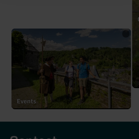
learn
more
about:
Events
Events