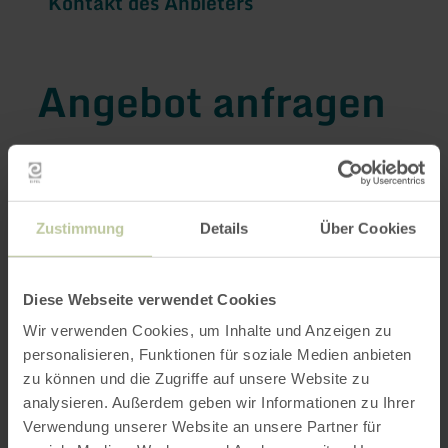
Kontakt des Anbieters
Angebot anfragen
Sie können hier das Angebot
"Stadt-Land-Fluss
für Neugierige"
bei dem Anbieter
Rureifel
Zustimmung
Details
Über Cookies
Tourismus GmbH
anfragen.
Ihre Reisedaten
Diese Webseite verwendet Cookies
Wir verwenden Cookies, um Inhalte und Anzeigen zu
personalisieren, Funktionen für soziale Medien anbieten
Anreise
*
zu können und die Zugriffe auf unsere Website zu
analysieren. Außerdem geben wir Informationen zu Ihrer
Verwendung unserer Website an unsere Partner für