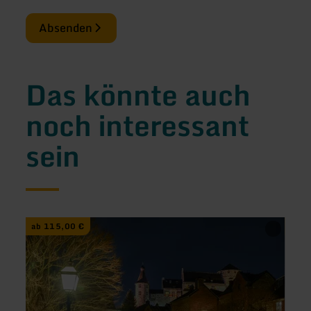
Absenden
Das könnte auch
noch interessant
sein
mehr
mehr
ab 115,00 €
ab 1
erfahren
erfah
zu:
zu:
Nachtwächter-
Witz
Führung
oder
in
Wahrh
Stolberg