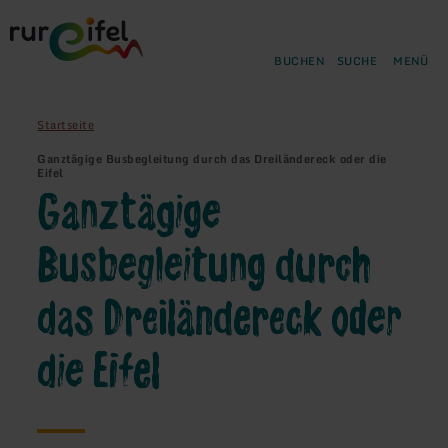
Zurück
Zum Hauptinhalt springen
Zur Suche springen
Zur Hauptnavigation springe
Zum Footer springen
zur
Startseite
BUCHEN
SUCHE
MENÜ
Startseite
Ganztägige Busbegleitung durch das Dreiländereck oder die
Eifel
Ganztägige
Busbegleitung durch
das Dreiländereck oder
die Eifel