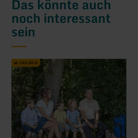
Das könnte auch
noch interessant
sein
mehr
mehr
ab 150,00 €
von 
erfahren
erfah
zu:
zu:
Der
Bildu
Lebensraum
Grenz
des
West
Bibers