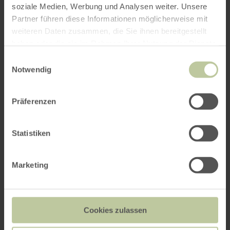
soziale Medien, Werbung und Analysen weiter. Unsere
Partner führen diese Informationen möglicherweise mit
(Beispiel 12.30)
weiteren Daten zusammen, die Sie ihnen bereitgestellt
haben oder die sie im Rahmen Ihrer Nutzung der Dienste
Personenanzahl
*
gesammelt haben.
Einwilligungsauswahl
Notwendig
Präferenzen
Sprache der Führung
*
Statistiken
Kontaktdaten
Marketing
Vorname
*
Cookies zulassen