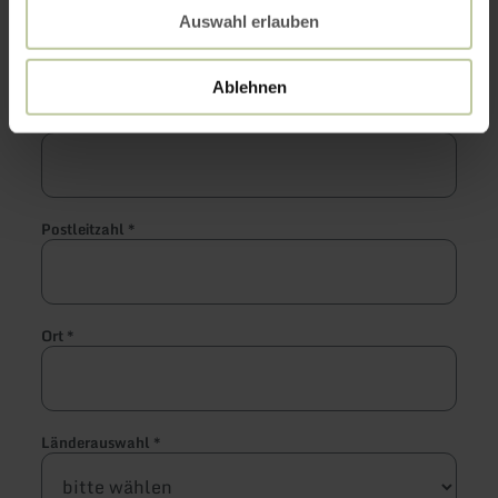
Nachname
*
Auswahl erlauben
Ablehnen
Straße und Hausnummer
*
Postleitzahl
*
Ort
*
Länderauswahl
*