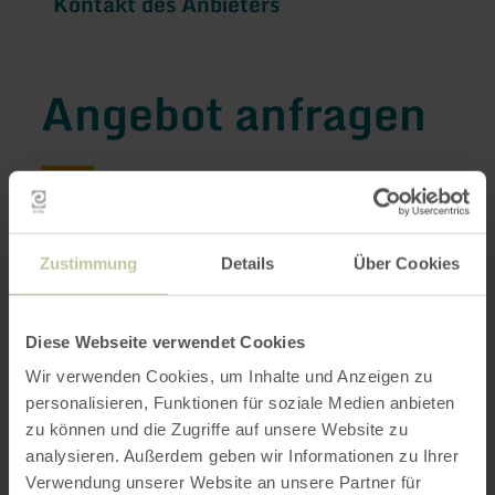
Kontakt des Anbieters
Angebot anfragen
Sie können hier das Angebot
"Ganztägige
Busbegleitung durch das Dreiländereck oder die
Zustimmung
Details
Über Cookies
Eifel"
bei dem Anbieter
Rureifel Tourismus
GmbH
anfragen.
Diese Webseite verwendet Cookies
Wunschdatum
*
Wir verwenden Cookies, um Inhalte und Anzeigen zu
personalisieren, Funktionen für soziale Medien anbieten
zu können und die Zugriffe auf unsere Website zu
analysieren. Außerdem geben wir Informationen zu Ihrer
Uhrzeit
*
Verwendung unserer Website an unsere Partner für