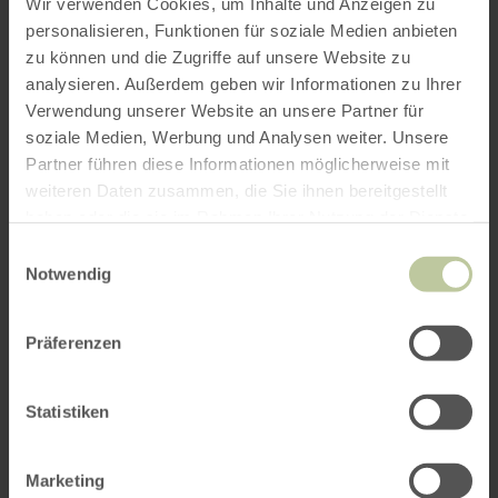
(Überwiegend befestigte Wege, teilweise mit
Wir verwenden Cookies, um Inhalte und Anzeigen zu
Steigungen.)
personalisieren, Funktionen für soziale Medien anbieten
zu können und die Zugriffe auf unsere Website zu
analysieren. Außerdem geben wir Informationen zu Ihrer
Tourleitung: Rolf Pontzen (0151-11770318)
Verwendung unserer Website an unsere Partner für
soziale Medien, Werbung und Analysen weiter. Unsere
Radtourleitung: Elmar Babst (02473-7939)
Partner führen diese Informationen möglicherweise mit
weiteren Daten zusammen, die Sie ihnen bereitgestellt
Strecke: Lammersdorf - Hürtgen - Wehebach-
haben oder die sie im Rahmen Ihrer Nutzung der Dienste
Talsperre - Vicht - Breinig - Wahlheim - Ravel-
gesammelt haben.
Einwilligungsauswahl
Route (moderate Anstiege, ca. 620 hm)
Notwendig
Nicht sportliches Fahren, sondern das
gemeinsame Erleben steht im Vordergrund
Präferenzen
unserer Radtouren - unabhängig davon, ob ein
konventionelles Fahrrad oder ein E-Bike benutzt
Statistiken
wird. Damit alle Interessierten mitradeln
können, richtet sich das Tempo nach den
Marketing
langsameren, nicht-motorisierten