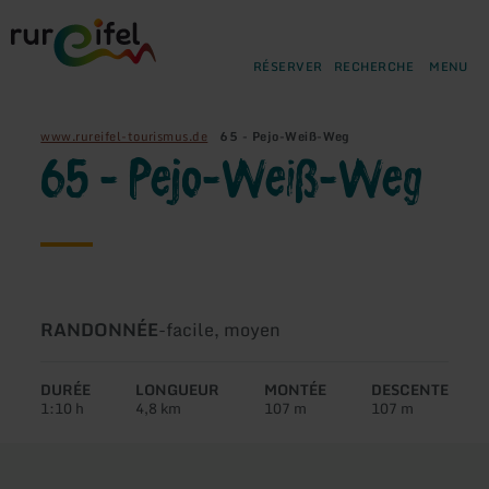
Retour
Aller au contenu principal
Aller à la recherche
Aller à la navigation principa
Aller au pied de page
à
la
RÉSERVER
RECHERCHE
MENU
page
d'accueil
www.rureifel-tourismus.de
65 - Pejo-Weiß-Weg
65 - Pejo-Weiß-Weg
Type
Difficulté:
RANDONNÉE
-
facile, moyen
de
circuit:
DURÉE
LONGUEUR
MONTÉE
DESCENTE
1:10 h
4,8 km
107 m
107 m