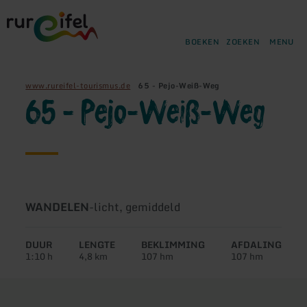
Terug
Ga naar de hoofdinhoud
Ga naar de zoekfunctie
Ga naar de hoofdnavigatie
Ga naar de voettekst
naar
de
BOEKEN
ZOEKEN
MENU
startpagina
www.rureifel-tourismus.de
65 - Pejo-Weiß-Weg
65 - Pejo-Weiß-Weg
Soort
Moeilijkheidsgraad:
WANDELEN
-
licht, gemiddeld
tour:
DUUR
LENGTE
BEKLIMMING
AFDALING
1:10 h
4,8 km
107 hm
107 hm