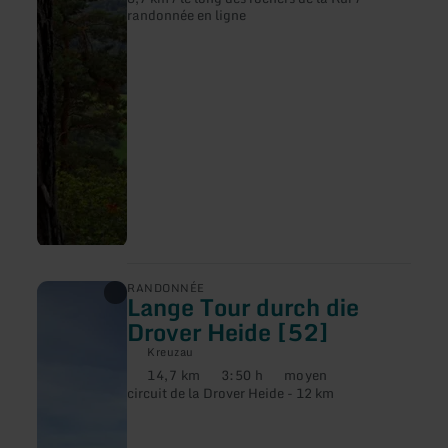
:
:
:
Weg
randonnée en ligne
[03]
en
RANDONNÉE
Lange Tour durch die
savoir
plus
Drover Heide [52]
sur
:
Kreuzau
Lange
14,7 km
3:50 h
moyen
Distance
Durée
Difficulté
Tour
circuit de la Drover Heide - 12 km
:
:
:
durch
die
Drover
Heide