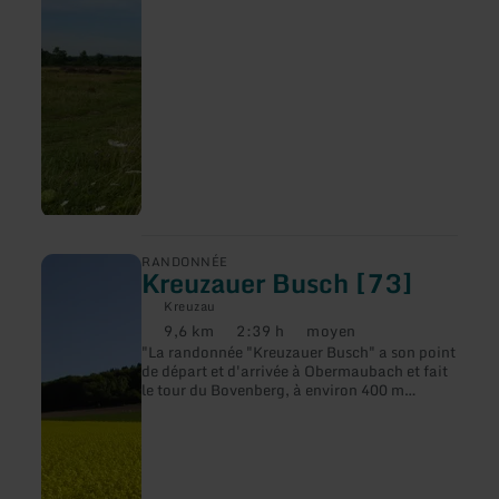
[52]
en
RANDONNÉE
Kreuzauer Busch [73]
savoir
plus
Kreuzau
sur
9,6 km
2:39 h
moyen
:
Distance
Durée
Difficulté
"La randonnée "Kreuzauer Busch" a son point
Kreuzauer
:
:
:
de départ et d'arrivée à Obermaubach et fait
Busch
[73]
le tour du Bovenberg, à environ 400 m
d'altitude, d'où l'on a une vue magnifique sur
le village et le lac de retenue. Obermaubach a
une histoire de près de 1000 ans. Le comté de
"Molbach" est mentionné pour la première
fois en 1152. C'est un moulin qui a donné son