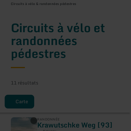
Circuits à vélo & randonnées pédestres
Circuits à vélo et
randonnées
pédestres
11 résultats
Carte
en
RANDONNÉE
Krawutschke Weg [93]
savoir
plus
Kreuzau