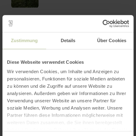
en
RANDONNÉE
Rund um Kreuzau [82]
savoir
plus
Kreuzau
sur
8,0 km
2:30 h
facile
:
Zustimmung
Details
Über Cookies
Distance
Durée
Difficulté
Randonnée autour de la ville de Kreuzau.
Rund
:
:
:
Vous suivez le numéro 82.
um
Kreuzau
[82]
Diese Webseite verwendet Cookies
Wir verwenden Cookies, um Inhalte und Anzeigen zu
personalisieren, Funktionen für soziale Medien anbieten
zu können und die Zugriffe auf unsere Website zu
analysieren. Außerdem geben wir Informationen zu Ihrer
Verwendung unserer Website an unsere Partner für
soziale Medien, Werbung und Analysen weiter. Unsere
Partner führen diese Informationen möglicherweise mit
weiteren Daten zusammen, die Sie ihnen bereitgestellt
en
RANDONNÉE
haben oder die sie im Rahmen Ihrer Nutzung der Dienste
Kurze Tour durch die
savoir