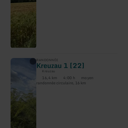
en
RANDONNÉE
Kreuzau 1 [22]
savoir
plus
Kreuzau
sur
16,4 km
4:00 h
moyen
:
Distance
Durée
Difficulté
randonnée circulaire, 16 km
Kreuzau
:
:
:
1
[22]