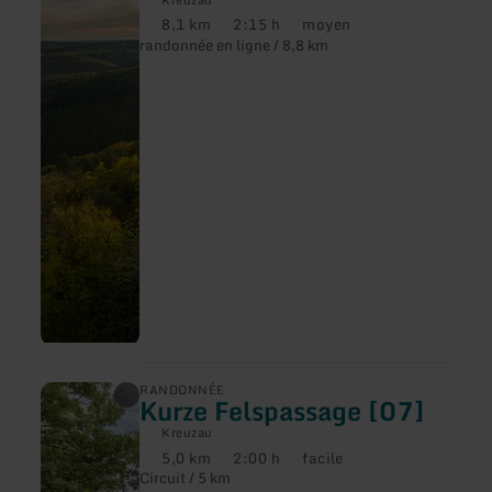
sur
8,1 km
2:15 h
moyen
:
Distance
Durée
Difficulté
randonnée en ligne / 8,8 km
Krawutschke
:
:
:
Weg
[93]
en
RANDONNÉE
Kurze Felspassage [07]
savoir
plus
Kreuzau
sur
5,0 km
2:00 h
facile
:
Distance
Durée
Difficulté
Circuit / 5 km
Kurze
:
:
: