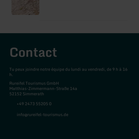
belles vues - si possible sans asphalte et
reflète presque toutes les beautés de l'Eifel
sur un espace réduit.
Contact
Tu peux joindre notre équipe du lundi au vendredi, de 9 h à 16
h.
Rureifel Tourismus GmbH
Matthias-Zimmermann-Straße 14a
52152 Simmerath
+49 2473 55205 0
info@rureifel-tourismus.de
Facebook
Instagram