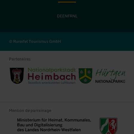
DE
EN
FR
NL
© Rureifel Tourismus GmbH
Partenaires
Stadt Heimbach
Gemeinde Hürtgenwald
Mention de parrainage