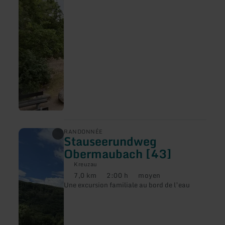
Felspassage
[07]
en
RANDONNÉE
Stauseerundweg
savoir
plus
Obermaubach [43]
sur
:
Kreuzau
Stauseerundweg
7,0 km
2:00 h
moyen
Distance
Durée
Difficulté
Obermaubach
Une excursion familiale au bord de l’eau
:
:
:
[43]