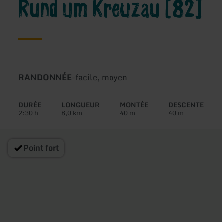
Rund um Kreuzau [82]
Type
Difficulté:
RANDONNÉE
-
facile, moyen
de
circuit:
DURÉE
LONGUEUR
MONTÉE
DESCENTE
2:30 h
8,0 km
40 m
40 m
Point fort