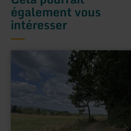
également vous
intéresser
en
savoir
plus
sur
:
Westwall-
Bunker