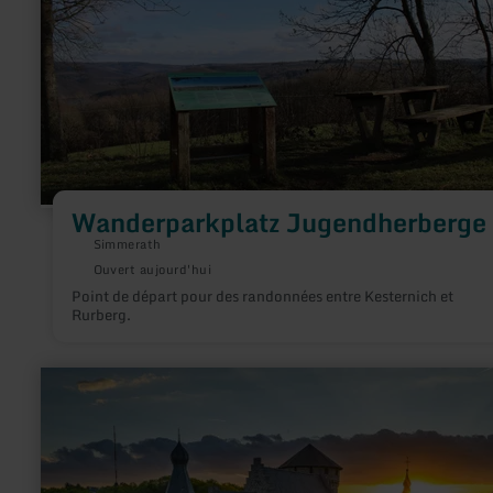
Wanderparkplatz Jugendherberge
Simmerath
Ouvert aujourd'hui
Point de départ pour des randonnées entre Kesternich et
Rurberg.
en
savoir
plus
sur
:
Dreilägerbachtalsperre
–