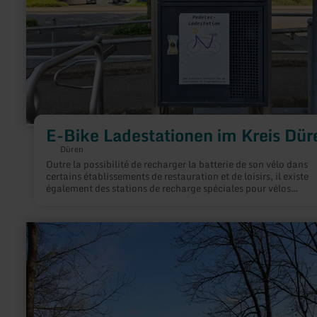
E-Bike Ladestationen im Kreis Dür
Düren
Outre la possibilité de recharger la batterie de son vélo dans
certains établissements de restauration et de loisirs, il existe
également des stations de recharge spéciales pour vélos
électriques dans l'arrondissement de Düren.
en
savoir
plus
sur
:
Wanderparkplatz
Jugendherberge