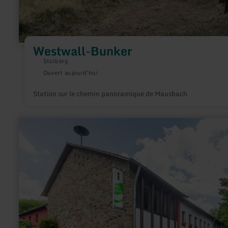
Westwall-Bunker
Stolberg
Ouvert aujourd'hui
Station sur le chemin panoramique de Mausbach
en
savoir
plus
sur
:
Nationalpark-
Infopunkt
Einruhr