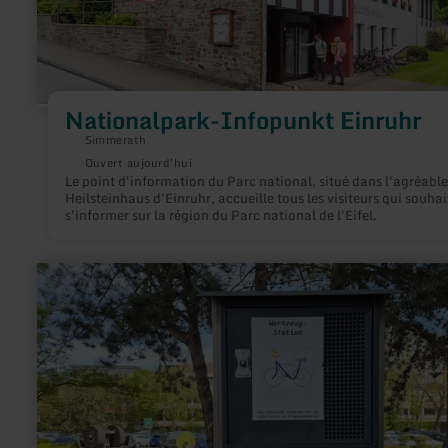
Nationalpark-Infopunkt Einruhr
Simmerath
Ouvert aujourd'hui
Le point d'information du Parc national, situé dans l'agréable
Heilsteinhaus d'Einruhr, accueille tous les visiteurs qui souhai
s'informer sur la région du Parc national de l'Eifel.
en
savoir
plus
sur
:
E-
Bike
Ladestationen
im
Kreis
Düren