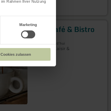
ie im Rahmen Ihrer Nutzung
Marketing
K33 - Café & Bistro
Simmerath
Ouvert aujourd'hui
Régionalité, plaisir &
convivialité
Cookies zulassen