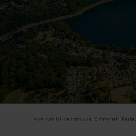
www.rureifel-tourismus.de
Simmerath
Resta