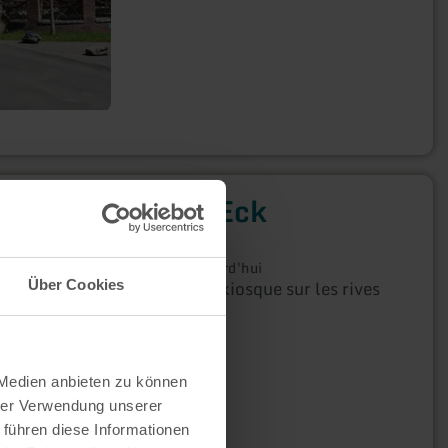
Seppi's Eck
Simmerath
Ouvert aujourd'hui
Snack-bar et kiosque sur les rives
Über Cookies
du Rursee
 Medien anbieten zu können
hrer Verwendung unserer
 führen diese Informationen