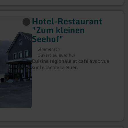
Hotel-Restaurant
"Zum kleinen
Seehof"
Simmerath
Ouvert aujourd'hui
Cuisine régionale et café avec vue
sur le lac de la Roer.