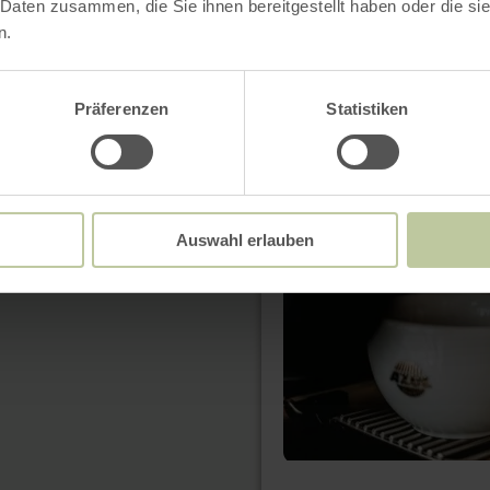
 Daten zusammen, die Sie ihnen bereitgestellt haben oder die s
n.
Präferenzen
Statistiken
en
savoir
plus
sur
:
K33
-
Auswahl erlauben
Café
&amp;
Bistro