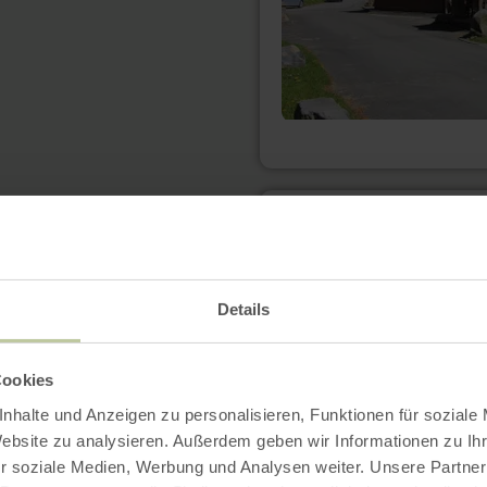
en
savoir
plus
sur
:
Seppi's
Details
Eck
Cookies
nhalte und Anzeigen zu personalisieren, Funktionen für soziale
Website zu analysieren. Außerdem geben wir Informationen zu I
r soziale Medien, Werbung und Analysen weiter. Unsere Partner