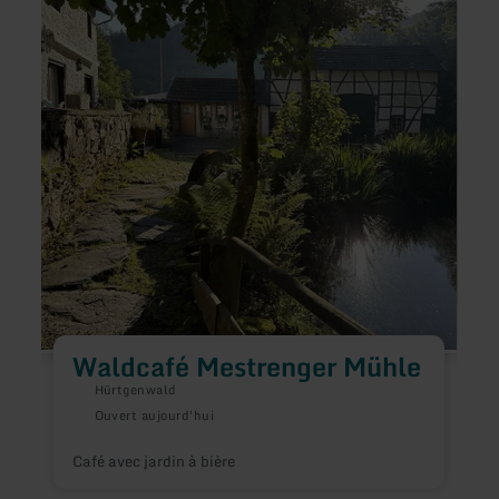
sur
sur
:
:
Waldcafé
Café
Mestrenger
der
Mühle
Hamm
Waldcafé Mestrenger Mühle
P
Hürtgenwald
l
Ouvert aujourd'hui
Café avec jardin à bière