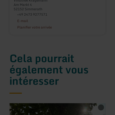
Vinothek Kragemann
Am Markt 4
52152 Simmerath
+49 2473 9277571
E-mail
Planifier votre arrivée
Cela pourrait
également vous
intéresser
en
en
savoir
savoir
plus
plus