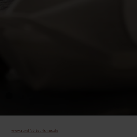
www.rureifel-tourismus.de